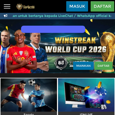
Beranda
MASUK
DAFTAR
Pastikan untuk bertanya kepada LiveChat / WhatsApp official ka
Sports
BARU
PROMO
TOPBET88 - Situs Judi
Live Casino
BARU
IDNPoker
BARU
Slots
PROMO
IDNLIVE
BARU
MAINKAN
DAFTAR
Stream N Spin
Arcade
PROMO
Table Games
Lottery
BARU
PROMO
IDNRaffle
Sports
IDNLIVE