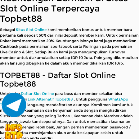
Slot Online Terpercaya
Topbet88
Sebagai
Situs Slot Online
kami memberikan bonus untuk member baru
pertama kali deposit 50% dari nilai deposit member kami. Untuk permainan
Poker kami memberikan 20%. Keuntungan lainnya kami juga memberikan
Cashback pada permainan sportsbook serta Rollingan pada permainan
Live Casino & Slot. Setiap Bulan kami juga mengumpulkan Turnover
member untuk diakumulasikan setiap IDR 10 Juta. Poin yang dikumpulkan
akan lansung dibagikan ke dalam akun member dikalikan IDR 10rb.
TOPBET88 - Daftar Slot Online
Topbet88
Untuk bisa
Daftar Slot Online
para boss dan member sekalian bisa
menghubungi
Link Alternatif Topbet88
. Untuk pengguna
WhatsApp
Topbet88
bisa langsung mendaftarkan akunnya. Komitmen kami untuk
memberikan keamanan dan kenyaman anda dengan menghadirkan
Sistem Keamanan yang paling Terbaru, Keamanan data Member adalah
tanggung jawab kami sepenuhnya. Dan untuk memastikan keamanan
akun anda menjadi lebih baik, Jangan pernah memberikan password /
kata sandi atau meminjamkan akun anda ke siapapun selain untuk
digunakan oleh anda sendiri.