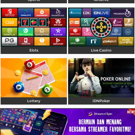
Referral
Promosi
Hubungi Kami
Live Chat
Slots
Live Casino
Pengaduan Customer
Pilih Bahasa:
Lottery
IDNPoker
MASUK
DAFTAR
&copy; TOPBET88 - Situs Judi Bola , Situs Judi
Slot , Situs Judi Casino Online. TIDAK
MENERIMA SELAIN IP INDONESIA. Hak Cipta
Dilindungi.