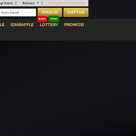
gi Kami
Bahasa
Pengaduan Customer
DAFTAR
BARU
PROMO
LE
IDNRAFFLE
LOTTERY
PROMOSI
T88 karena banyaknya
kami !!