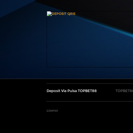
Deposit Via Pulsa TOPBET88
TOPBET88 
Lisensi