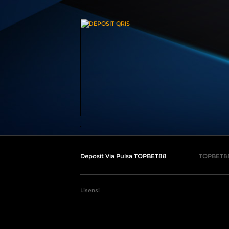
Deposit Via Pulsa TOPBET88
TOPBET88 
Lisensi