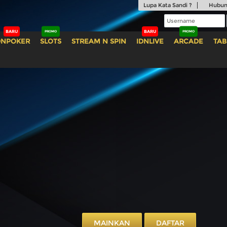
Lupa Kata Sandi ?
Hubun
ip**mo Berhasil Withdraw Rp 654.000,00
BARU
BARU
PROMO
PROMO
DNPOKER
SLOTS
STREAM N SPIN
IDNLIVE
ARCADE
TAB
ya kepada LiveChat / WhatsApp official kami untuk rekening resmi TOPBE
snamakan TOPBET88 !! Kesalahan transfer adalah bukan tanggung jawab 
MAINKAN
DAFTAR