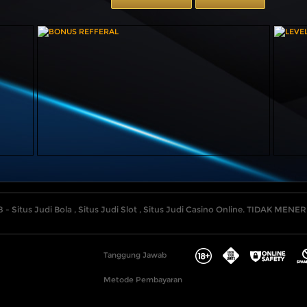
- Situs Judi Bola , Situs Judi Slot , Situs Judi Casino Online. TIDAK ME
Tanggung Jawab
Metode Pembayaran