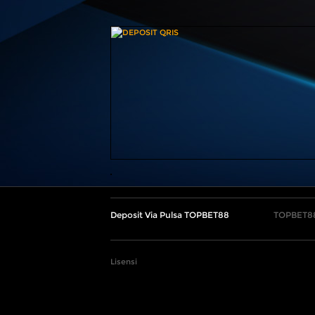
Deposit Via Pulsa TOPBET88
TOPBET88 
Lisensi