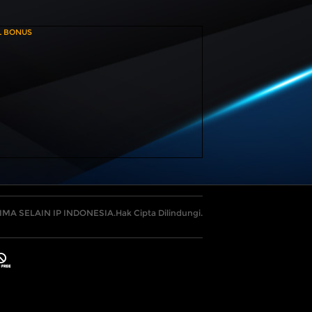
NERIMA SELAIN IP INDONESIA.Hak Cipta Dilindungi.