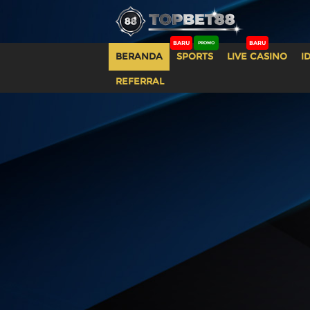
BARU
BARU
PROMO
BERANDA
SPORTS
LIVE CASINO
I
INFO TERBARU:
Pastikan untuk bertan
REFERRAL
penipuan yang mengata