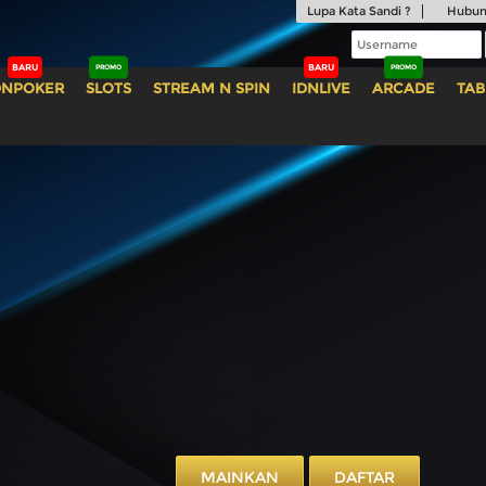
Lupa Kata Sandi ?
Hubun
BARU
BARU
PROMO
PROMO
DNPOKER
SLOTS
STREAM N SPIN
IDNLIVE
ARCADE
TAB
ya kepada LiveChat / WhatsApp official kami untuk rekening resmi TOPBE
snamakan TOPBET88 !! Kesalahan transfer adalah bukan tanggung jawab 
MAINKAN
DAFTAR