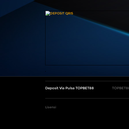
Deposit Via Pulsa TOPBET88
TOPBET88 
Lisensi