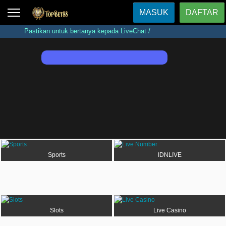
Beranda
MASUK
DAFTAR
Pastikan untuk bertanya kepada LiveChat /
Sports
BARU
PROMO
WhatsApp official kami untuk rekening resmi
TOPBET88 - Situs Judi B
TOPBET88 karena banyaknya penipuan yang
Live Casino
BARU
mengatasnamakan TOPBET88 !! Kesalahan
transfer adalah bukan tanggung jawab kami !!
IDNPoker
BARU
Slots
PROMO
IDNLIVE
BARU
Stream N Spin
Sports
IDNLIVE
Arcade
PROMO
Table Games
Lottery
BARU
PROMO
Slots
Live Casino
IDNRaffle