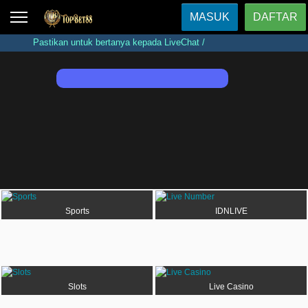
Beranda
MASUK
DAFTAR
Pastikan untuk bertanya kepada LiveChat /
Sports
BARU
PROMO
WhatsApp official kami untuk rekening resmi
TOPBET88 - Situs Judi B
TOPBET88 karena banyaknya penipuan yang
Live Casino
BARU
mengatasnamakan TOPBET88 !! Kesalahan
transfer adalah bukan tanggung jawab kami !!
IDNPoker
BARU
Slots
PROMO
IDNLIVE
BARU
Stream N Spin
Sports
IDNLIVE
Arcade
PROMO
Table Games
Lottery
BARU
PROMO
Slots
Live Casino
IDNRaffle