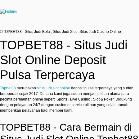
©TOPBET88 - Situs Judi Bola , Situs Judi Slot , Situs Judi Casino Online
TOPBET88 - Situs Judi
Slot Online Deposit
Pulsa Terpercaya
Topbet88
merupakan
situs judi slot online
deposit pulsa terpercaya yang sudah
beroperasi sejak 2017. Dimana kami juga sudah menjadi pilihan utama para
pecinta permainan online seperti Sports , Live Casino , Slot & Poker. Didukung
dengan pelayanan 24/7 dengan customer service pilihan yang selalu ramah
memberikan pelayanan bagi member kami.
TOPBET88 - Cara Bermain di
Situs Judi Slot Online Topbet88