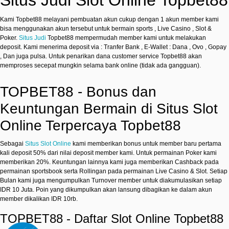
Kami Topbet88 melayani pembuatan akun cukup dengan 1 akun member kami
bisa menggunakan akun tersebut untuk bermain sports , Live Casino , Slot &
Poker.
Situs Judi
Topbet88 mempermudah member kami untuk melakukan
deposit. Kami menerima deposit via : Tranfer Bank , E-Wallet : Dana , Ovo , Gopay
, Dan juga pulsa. Untuk penarikan dana customer service Topbet88 akan
memproses secepat mungkin selama bank online (tidak ada gangguan).
TOPBET88 - Bonus dan
Keuntungan Bermain di Situs Slot
Online Terpercaya Topbet88
Sebagai
Situs Slot Online
kami memberikan bonus untuk member baru pertama
kali deposit 50% dari nilai deposit member kami. Untuk permainan Poker kami
memberikan 20%. Keuntungan lainnya kami juga memberikan Cashback pada
permainan sportsbook serta Rollingan pada permainan Live Casino & Slot. Setiap
Bulan kami juga mengumpulkan Turnover member untuk diakumulasikan setiap
IDR 10 Juta. Poin yang dikumpulkan akan lansung dibagikan ke dalam akun
member dikalikan IDR 10rb.
TOPBET88 - Daftar Slot Online Topbet88