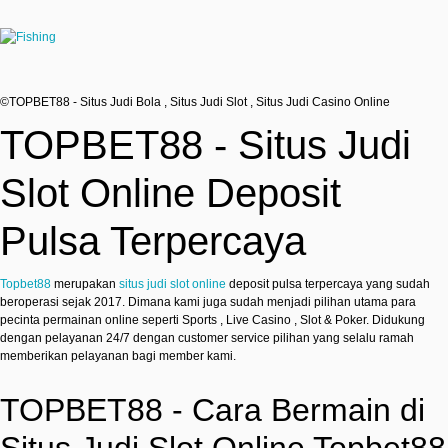
©TOPBET88 - Situs Judi Bola , Situs Judi Slot , Situs Judi Casino Online
TOPBET88 - Situs Judi
Slot Online Deposit
Pulsa Terpercaya
Topbet88
merupakan
situs judi slot online
deposit pulsa terpercaya yang sudah
beroperasi sejak 2017. Dimana kami juga sudah menjadi pilihan utama para
pecinta permainan online seperti Sports , Live Casino , Slot & Poker. Didukung
dengan pelayanan 24/7 dengan customer service pilihan yang selalu ramah
memberikan pelayanan bagi member kami.
TOPBET88 - Cara Bermain di
Situs Judi Slot Online Topbet88